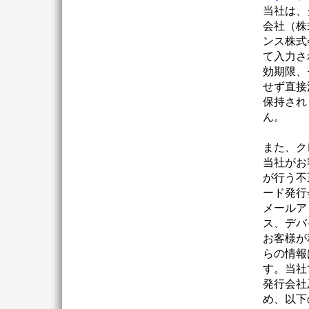
当社は、
会社（株
ンス株式
て入力さ
効期限、
せず直接
保持され
ん。
また、ク
当社がお
が行う不
ード発行
メールア
ス、デバ
お客様が
らの情報
す。当社
発行会社
め、以下