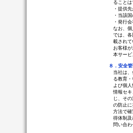
ることは
・提供先
・当該国
・発行会
なお、個人情
では、各
載されて
お客様が
本サービ
８．安全管
当社は、
る教育・
よび個人
情報セキ
じ、その
の防止に
方法で確
得体制及
問い合わ