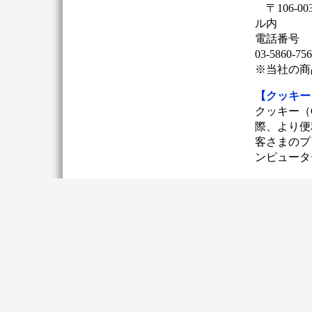
〒106-
ル内
電話番号
03-5860-756
※当社の商
【クッキー
クッキー（
際、より便
客さまのプ
ンピュータ
また当社の
SSL（Sec
ります。さ
ル設置など
[ 個人情報の
[ 個人情報保
E-mail 