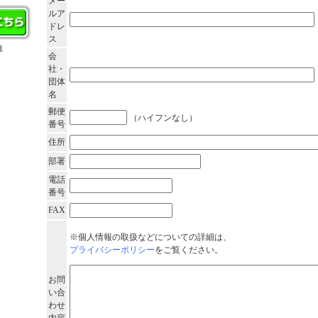
メー
ルア
ドレ
ス
護
会
社・
団体
名
郵便
（ハイフンなし）
番号
住所
部署
電話
番号
FAX
※個人情報の取扱などについての詳細は、
プライバシーポリシー
をご覧ください。
お問
い合
わせ