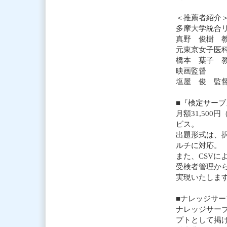
＜推薦者紹介
多摩大学統合
真野 俊樹 
元東京女子医
橋本 葉子 
映画監督
塩屋 俊 監
■『検定サーブ
月額31,50
ビス。
出題形式は、
ルチに対応。
また、CSV
受検者管理から
実現いたしま
■ナレッジサ
ナレッジサーブ
プトとして掲