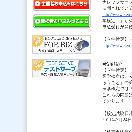
ナレッジサー
展開されている
http://www.kente
学検定 」が公
申込受付が開
【医学検定】
http://www.kente
■検定紹介
【医学検定】
医学検定は、
らうこと」の
医学検定では
これらの問題
ております。
【検定試験日
2011年7月24
【検定申込受