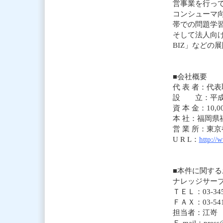
営事業を行っ
コンシューマ向
帯での問題学
そして法人向け
BIZ」などの
■会社概要
代 表 者：代
設 立：平成 1
資 本 金：10,00
本 社：福岡県福
営 業 所：東京
U R L：
http://
■本件に関する
ナレッジサー
ＴＥＬ：03-345
ＦＡＸ：03-541
担当者：江嵜
Ｅ-mail：press@